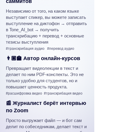
саммитов
Независимо от того, на каком языке
выступает спикер, вы можете записать
выступление на диктофон
→
отправить
в Tone_AI_bot
→
получить
транскрибацию + перевод + основные
тезисы выступления
#транскрибация аудио #перевод аудио
👨🏼‍🏫 Автор онлайн-курсов
Превращает видеолекции в текст и
делает по ним PDF-конспекты. Это не
только удобно для студентов, но и
повышает ценность продукта.
#расшифровка видео #транскрибация видео
📰 Журналист берёт интервью
по Zoom
Просто выгружает файл — и бот сам
делит по собеседникам, делает текст и