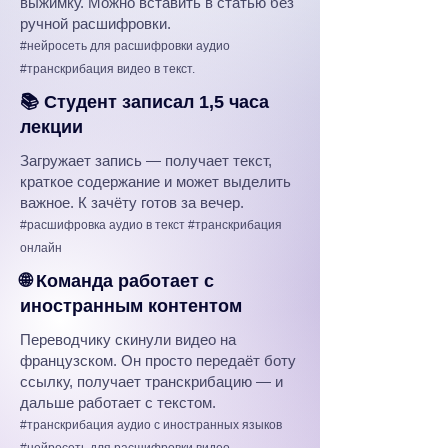
выжимку. Можно вставить в статью без
ручной расшифровки.
#нейросеть для расшифровки аудио
#транскрибация видео в текст.
📚 Студент записал 1,5 часа
лекции
Загружает запись — получает текст,
краткое содержание и может выделить
важное. К зачёту готов за вечер.
#расшифровка аудио в текст #транскрибация
онлайн
🌐 Команда работает с
иностранным контентом
Переводчику скинули видео на
французском. Он просто передаёт боту
ссылку, получает транскрибацию — и
дальше работает с текстом.
#транскрибация аудио с иностранных языков