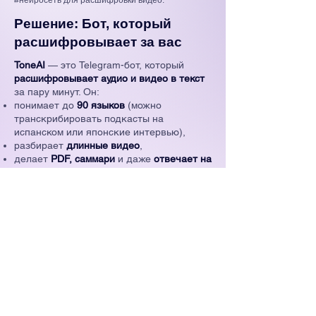
#нейросеть для расшифровки видео.
Решение: Бот, который
расшифровывает за вас
ToneAI
— это Telegram-бот, который
расшифровывает аудио и видео в текст
за пару минут. Он:
понимает до
90 языков
(можно
транскрибировать подкасты на
испанском или японские интервью),
разбирает
длинные видео
,
делает
PDF, саммари
и даже
отвечает на
вопросы по содержанию
.
Без регистрации, без установки
приложений. Просто кидаешь ссылку или
файл — получаешь результат.
Почему это удобнее, чем
другие онлайн сервисы?
Если вы работаете с голосом, видео
или данными — вам нужен инструмент,